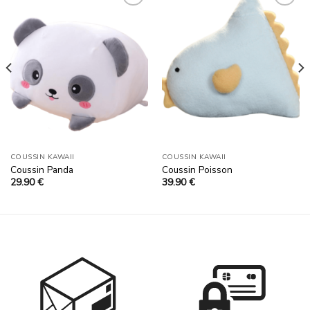
Ajouter
Ajouter
à la
à la
liste
liste
d’envies
d’envies
COUSSIN KAWAII
COUSSIN KAWAII
Coussin Panda
Coussin Poisson
29.90
€
39.90
€