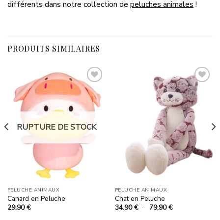
différents dans notre collection de
peluches animales
!
PRODUITS SIMILAIRES
Ajouter
Ajouter
à la
à la
liste
liste
RUPTURE DE STOCK
d’envies
d’envies
PELUCHE ANIMAUX
PELUCHE ANIMAUX
Canard en Peluche
Chat en Peluche
Plage
29.90
€
34.90
€
–
79.90
€
de
prix :