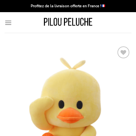
Skip
Profitez de la livraison offerte en France !
to
content
Ajouter
à la
liste
d’envies