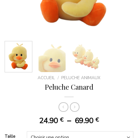
ACCUEIL
/
PELUCHE ANIMAUX
Peluche Canard
Plage
24.90
–
69.90
€
€
de
prix :
Taille