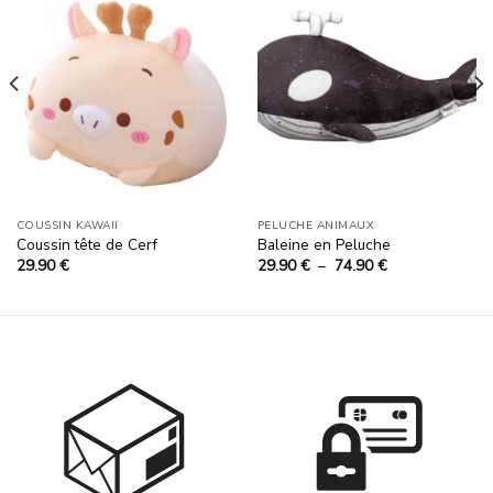
Ajouter
Ajouter
à la
à la
liste
liste
d’envies
d’envies
COUSSIN KAWAII
PELUCHE ANIMAUX
Coussin tête de Cerf
Baleine en Peluche
Plage
29.90
€
29.90
€
–
74.90
€
de
prix :
29.90 €
à
74.90 €