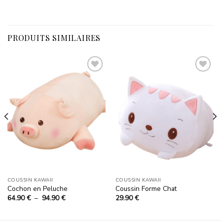
PRODUITS SIMILAIRES
Ajouter
Ajouter
à la
à la
liste
liste
d’envies
d’envies
COUSSIN KAWAII
COUSSIN KAWAII
Cochon en Peluche
Coussin Forme Chat
Plage
64.90
€
–
94.90
€
29.90
€
de
prix :
64.90 €