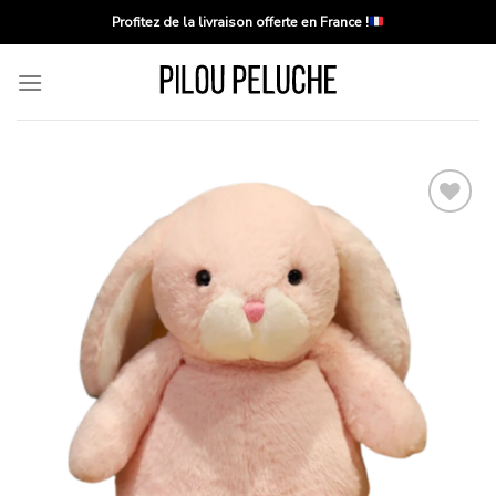
Skip
Profitez de la livraison offerte en France !
to
content
Ajouter
à la
liste
d’envies