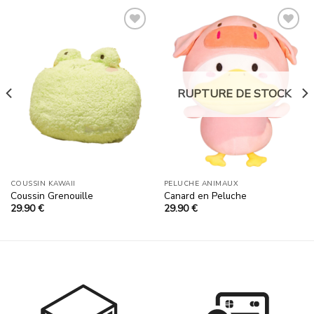
Ajouter
Ajouter
à la
à la
liste
liste
RUPTURE DE STOCK
d’envies
d’envies
COUSSIN KAWAII
PELUCHE ANIMAUX
Coussin Grenouille
Canard en Peluche
29.90
€
29.90
€